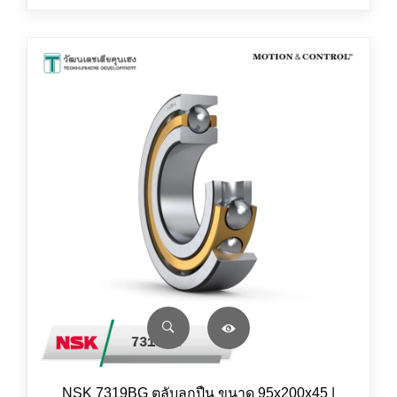
NSK 7319BG ตลับลูกปืน ขนาด 95x200x45 |