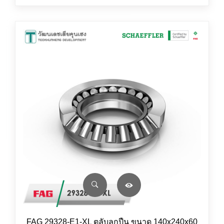
FAG 29328-E1-XL ตลับลูกปืน ขนาด 140x240x60