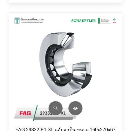
FAG 29332-E1-XL ตลับลูกปืน ขนาด 160x270x67