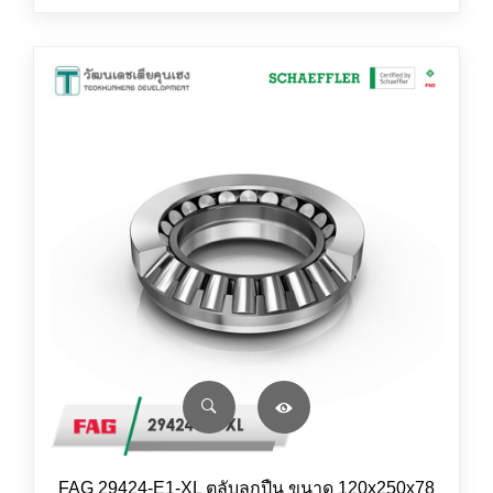
FAG 29424-E1-XL ตลับลูกปืน ขนาด 120x250x78