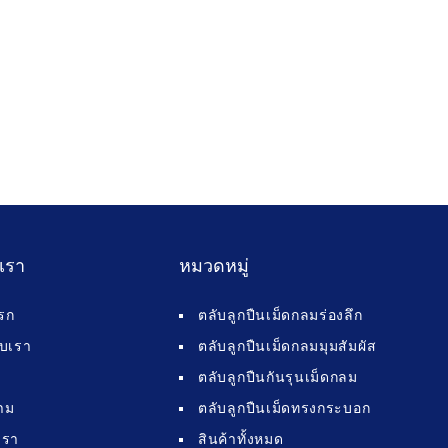
บเรา
หมวดหมู่
รก
ตลับลูกปืนเม็ดกลมร่องลึก
กับเรา
ตลับลูกปืนเม็ดกลมมุมสัมผัส
ตลับลูกปืนกันรุนเม็ดกลม
าม
ตลับลูกปืนเม็ดทรงกระบอก
เรา
สินค้าทั้งหมด