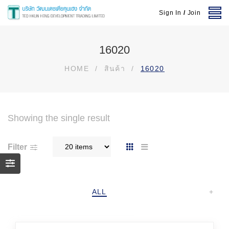
Sign In
/
Join
16020
HOME
/
สินค้า
/
16020
Showing the single result
Filter
ALL
+