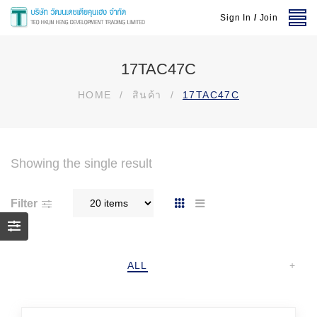
Sign In
/
Join
17TAC47C
HOME
/
สินค้า
/
17TAC47C
Showing the single result
Filter
ALL
+