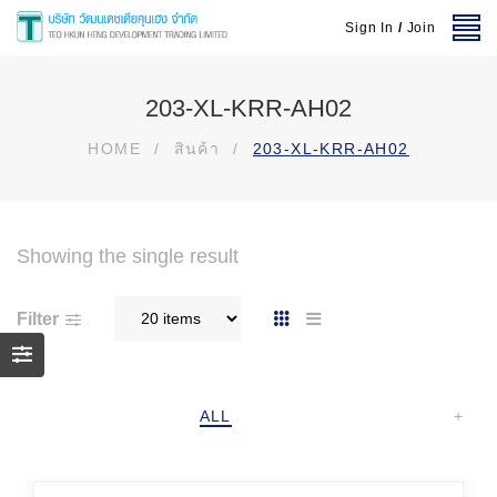
Sign In
/
Join
203-XL-KRR-AH02
HOME
/
สินค้า
/
203-XL-KRR-AH02
Showing the single result
Filter
ALL
+