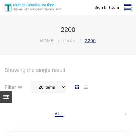
Sign In
/
Join
2200
HOME
/
สินค้า
/
2200
Showing the single result
Filter
ALL
+