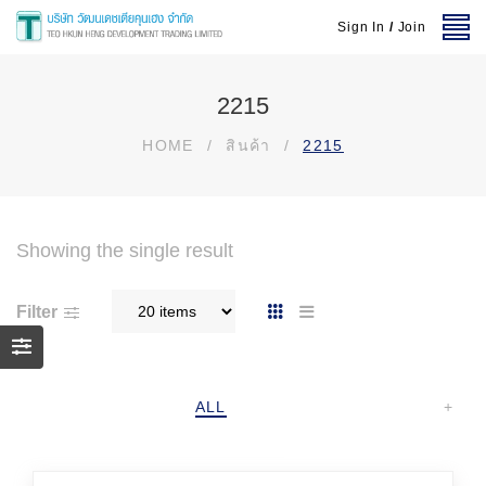
Sign In
/
Join
2215
HOME
/
สินค้า
/
2215
Showing the single result
Filter
ALL
+