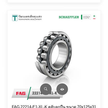
FAG 22214-E1-XL-K ตลับลูกปืน ขนาด 70x125x31