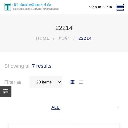
Sign In
/
Join
22214
HOME
/
สินค้า
/
22214
Showing all
7 results
Filter
ALL
+