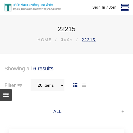
Sign In
/
Join
22215
HOME
/
สินค้า
/
22215
Showing all
6 results
Filter
ALL
+