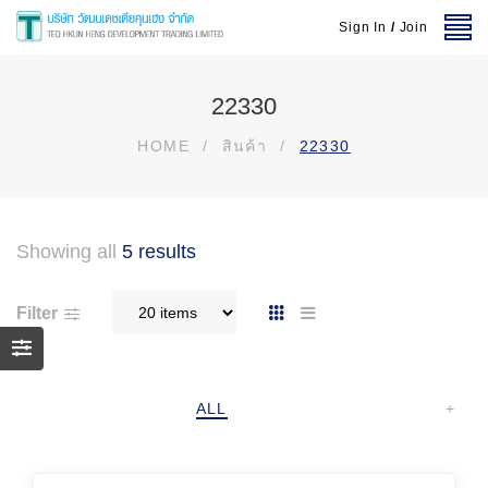
Sign In
/
Join
22330
HOME
/
สินค้า
/
22330
Showing all
5 results
Filter
ALL
+