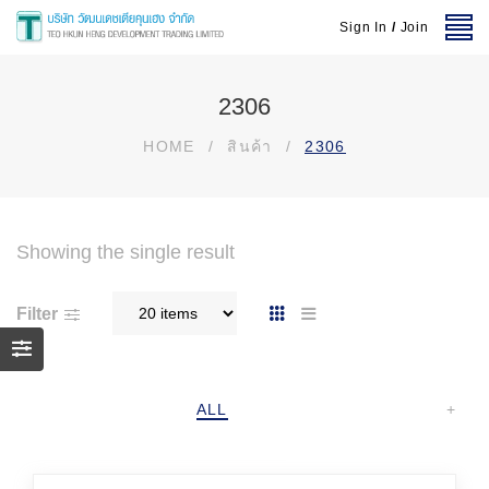
Sign In
/
Join
2306
HOME
/
สินค้า
/
2306
Showing the single result
Filter
ALL
+