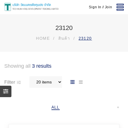
Sign In
/
Join
23120
HOME
/
สินค้า
/
23120
Showing all
3 results
Filter
ALL
+