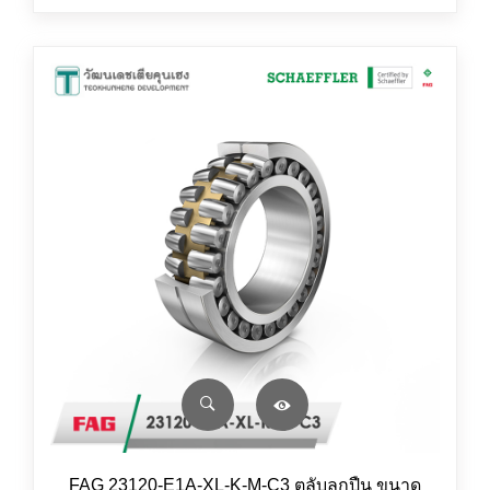
FAG 23120-E1A-XL-K-M-C3 ตลับลูกปืน ขนาด