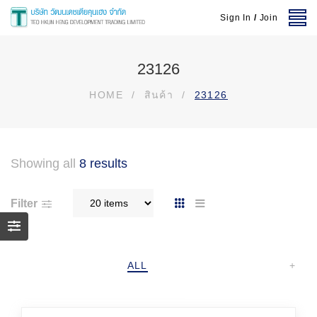
Sign In
/
Join
23126
HOME
/
สินค้า
/
23126
Showing all
8 results
Filter
ALL
+