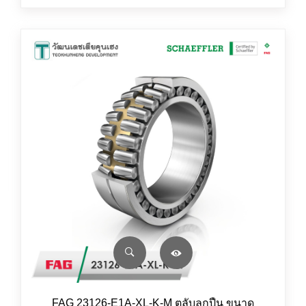
FAG 23126-E1A-XL-K-M ตลับลูกปืน ขนาด