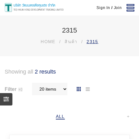
Sign In
/
Join
2315
HOME
/
สินค้า
/
2315
Showing all
2 results
Filter
ALL
+