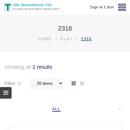
Sign In
/
Join
2316
HOME
/
สินค้า
/
2316
Showing all
2 results
Filter
ALL
+