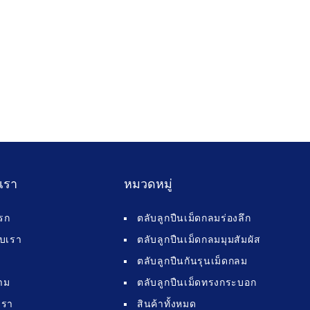
บเรา
หมวดหมู่
รก
ตลับลูกปืนเม็ดกลมร่องลึก
กับเรา
ตลับลูกปืนเม็ดกลมมุมสัมผัส
ตลับลูกปืนกันรุนเม็ดกลม
าม
ตลับลูกปืนเม็ดทรงกระบอก
เรา
สินค้าทั้งหมด