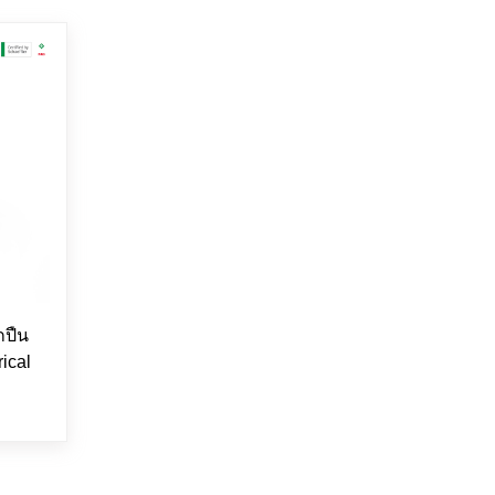
กปืน
ical