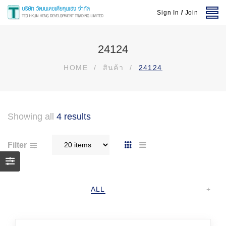
Sign In
/
Join
24124
HOME
/
สินค้า
/
24124
Showing all
4 results
Filter
ALL
+