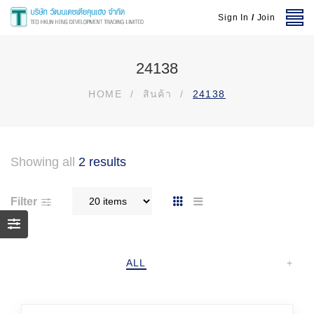
Sign In
/
Join
24138
HOME
/
สินค้า
/
24138
Showing all
2 results
Filter
ALL
+