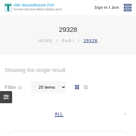
Sign In
/
Join
29328
HOME
/
สินค้า
/
29328
Showing the single result
Filter
ALL
+