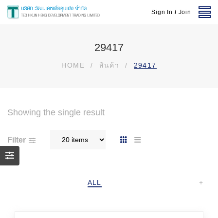
Sign In
/
Join
29417
HOME
/
สินค้า
/
29417
Showing the single result
Filter
ALL
+