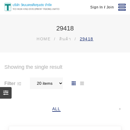
Sign In
/
Join
29418
HOME
/
สินค้า
/
29418
Showing the single result
Filter
ALL
+