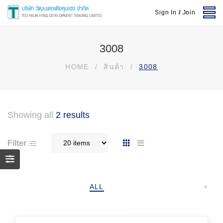
Sign In
/
Join
3008
HOME
/
สินค้า
/
3008
Showing all
2 results
Filter
ALL
+