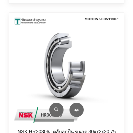
NSK HR30306J ตลับลูกปืน ขนาด 30x72x20.75