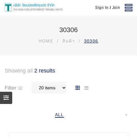
Sign In
/
Join
30306
HOME
/
สินค้า
/
30306
Showing all
2 results
Filter
ALL
+