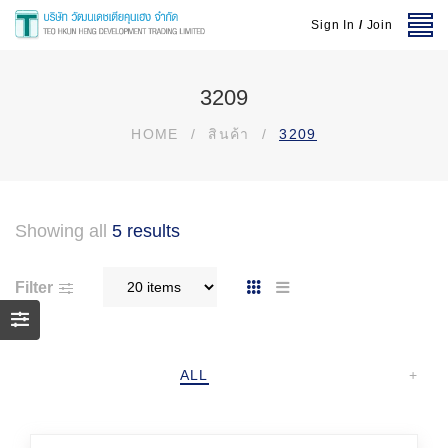
Sign In
/
Join
3209
HOME
/
สินค้า
/
3209
Showing all
5 results
Filter
ALL
+