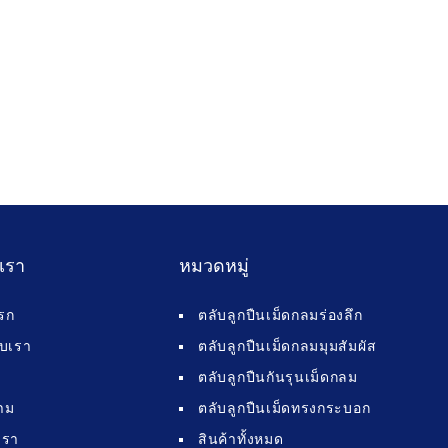
บเรา
หมวดหมู่
รก
ตลับลูกปืนเม็ดกลมร่องลึก
กับเรา
ตลับลูกปืนเม็ดกลมมุมสัมผัส
ตลับลูกปืนกันรุนเม็ดกลม
าม
ตลับลูกปืนเม็ดทรงกระบอก
เรา
สินค้าทั้งหมด