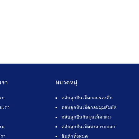
บเรา
หมวดหมู่
รก
ตลับลูกปืนเม็ดกลมร่องลึก
กับเรา
ตลับลูกปืนเม็ดกลมมุมสัมผัส
ตลับลูกปืนกันรุนเม็ดกลม
าม
ตลับลูกปืนเม็ดทรงกระบอก
เรา
สินค้าทั้งหมด