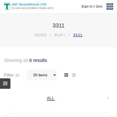
Sign In
/
Join
3311
HOME
/
สินค้า
/
3311
Showing all
6 results
Filter
ALL
+