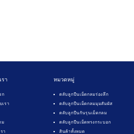
บเรา
หมวดหมู่
รก
ตลับลูกปืนเม็ดกลมร่องลึก
กับเรา
ตลับลูกปืนเม็ดกลมมุมสัมผัส
ตลับลูกปืนกันรุนเม็ดกลม
าม
ตลับลูกปืนเม็ดทรงกระบอก
เรา
สินค้าทั้งหมด