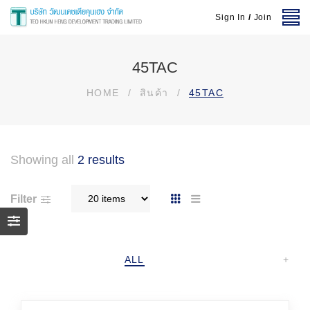
Sign In
/
Join
45TAC
HOME
/
สินค้า
/
45TAC
Showing all
2 results
Filter
ALL
+