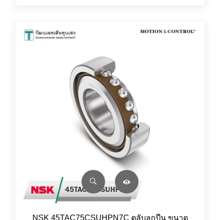
NSK 45TAC75CSUHPN7C ตลับลูกปืน ขนาด