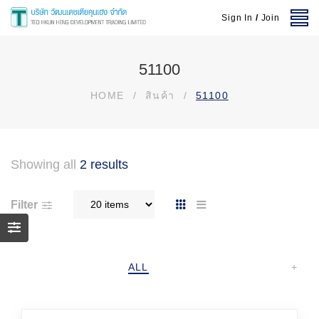
Sign In
/
Join
51100
HOME
/
สินค้า
/
51100
Showing all
2 results
Filter
ALL
+