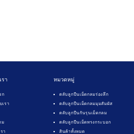
บเรา
หมวดหมู่
รก
ตลับลูกปืนเม็ดกลมร่องลึก
กับเรา
ตลับลูกปืนเม็ดกลมมุมสัมผัส
ตลับลูกปืนกันรุนเม็ดกลม
าม
ตลับลูกปืนเม็ดทรงกระบอก
เรา
สินค้าทั้งหมด