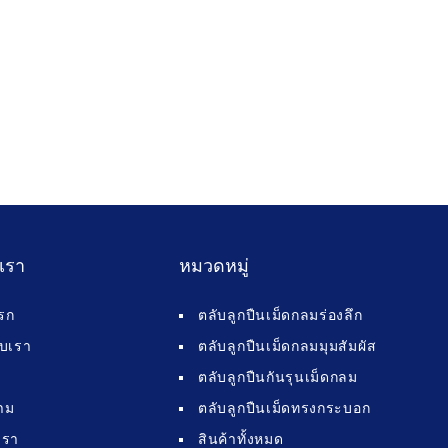
บเรา
หมวดหมู่
รก
ตลับลูกปืนเม็ดกลมร่องลึก
กับเรา
ตลับลูกปืนเม็ดกลมมุมสัมผัส
ตลับลูกปืนกันรุนเม็ดกลม
าม
ตลับลูกปืนเม็ดทรงกระบอก
เรา
สินค้าทั้งหมด