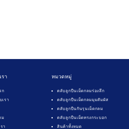
บเรา
หมวดหมู่
รก
ตลับลูกปืนเม็ดกลมร่องลึก
กับเรา
ตลับลูกปืนเม็ดกลมมุมสัมผัส
ตลับลูกปืนกันรุนเม็ดกลม
าม
ตลับลูกปืนเม็ดทรงกระบอก
เรา
สินค้าทั้งหมด