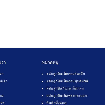
บเรา
หมวดหมู่
รก
ตลับลูกปืนเม็ดกลมร่องลึก
กับเรา
ตลับลูกปืนเม็ดกลมมุมสัมผัส
ตลับลูกปืนกันรุนเม็ดกลม
าม
ตลับลูกปืนเม็ดทรงกระบอก
เรา
สินค้าทั้งหมด