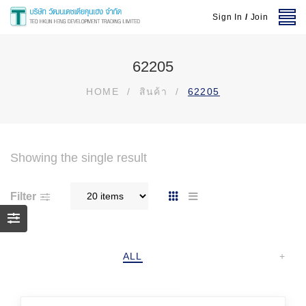
Sign In
/
Join
62205
HOME
/
สินค้า
/
62205
Showing the single result
Filter
ALL
+