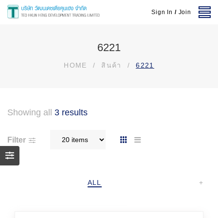
Sign In
/
Join
6221
HOME
/
สินค้า
/
6221
Showing all
3 results
Filter
ALL
+