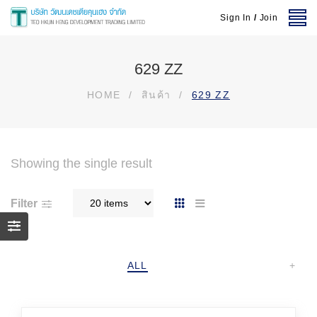
Sign In
/
Join
629 ZZ
HOME
/
สินค้า
/
629 ZZ
Showing the single result
Filter
ALL
+