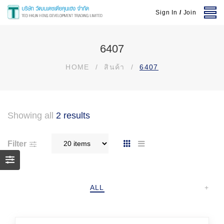
Sign In
/
Join
6407
HOME
/
สินค้า
/
6407
Showing all
2 results
Filter
ALL
+