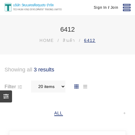
Sign In
/
Join
6412
HOME
/
สินค้า
/
6412
Showing all
3 results
Filter
ALL
+