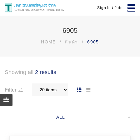
Sign In
/
Join
6905
HOME
/
สินค้า
/
6905
Showing all
2 results
Filter
ALL
+