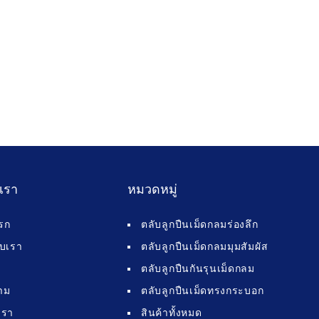
บเรา
หมวดหมู่
รก
ตลับลูกปืนเม็ดกลมร่องลึก
กับเรา
ตลับลูกปืนเม็ดกลมมุมสัมผัส
ตลับลูกปืนกันรุนเม็ดกลม
าม
ตลับลูกปืนเม็ดทรงกระบอก
เรา
สินค้าทั้งหมด