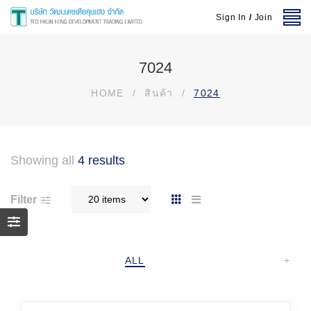
Sign In
/
Join
7024
HOME
/
สินค้า
/
7024
Showing all
4 results
Filter
ALL
+