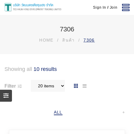
Sign In
/
Join
7306
HOME
/
สินค้า
/
7306
Showing all
10 results
Filter
ALL
+