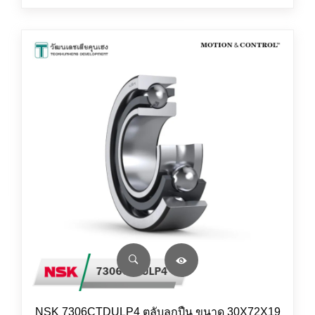
NSK 7306CTDULP4 ตลับลูกปืน ขนาด 30X72X19