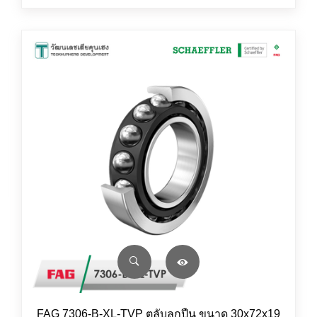
FAG 7306-B-XL-TVP ตลับลูกปืน ขนาด 30x72x19