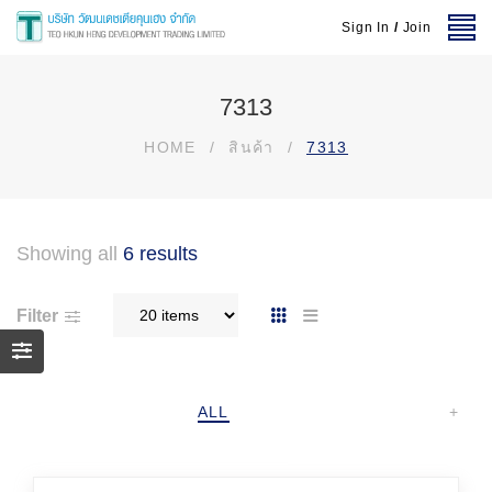
Sign In
/
Join
7313
HOME
/
สินค้า
/
7313
Showing all
6 results
Filter
ALL
+