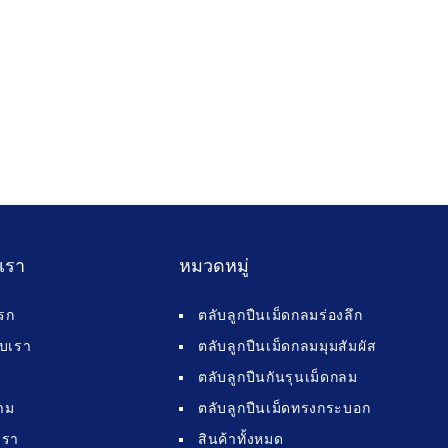
บเรา
หมวดหมู่
รก
ตลับลูกปืนเม็ดกลมร่องลึก
กับเรา
ตลับลูกปืนเม็ดกลมมุมสัมผัส
ตลับลูกปืนกันรุนเม็ดกลม
าม
ตลับลูกปืนเม็ดทรงกระบอก
เรา
สินค้าทั้งหมด