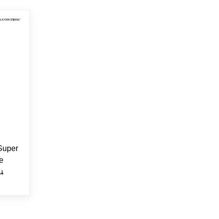
uper
ze
น