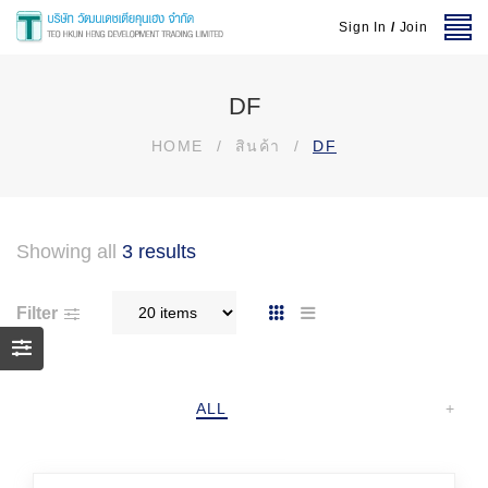
Sign In
/
Join
DF
HOME
/
สินค้า
/
DF
Showing all
3 results
Filter
ALL
+