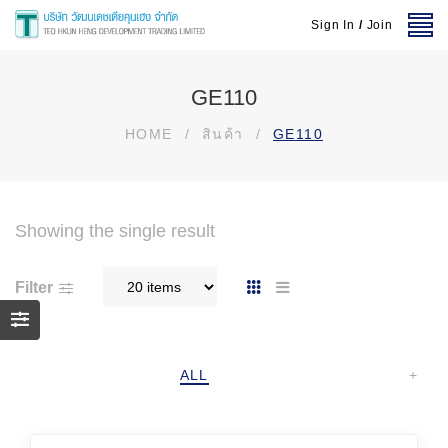
Sign In
/
Join
GE110
HOME
/
สินค้า
/
GE110
Showing the single result
Filter
ALL
+