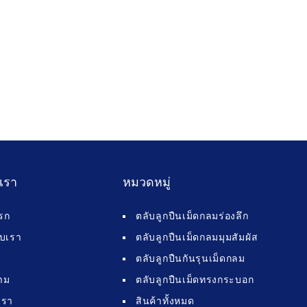
บเรา
หมวดหมู่
รก
ตลับลูกปืนเม็ดกลมร่องลึก
กับเรา
ตลับลูกปืนเม็ดกลมมุมสัมผัส
ตลับลูกปืนกันรุนเม็ดกลม
าม
ตลับลูกปืนเม็ดทรงกระบอก
เรา
สินค้าทั้งหมด