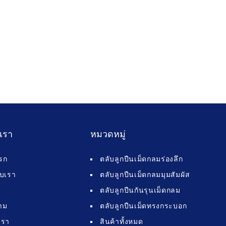
บเรา
หมวดหมู่
รก
ตลับลูกปืนเม็ดกลมร่องลึก
กับเรา
ตลับลูกปืนเม็ดกลมมุมสัมผัส
ตลับลูกปืนกันรุนเม็ดกลม
าม
ตลับลูกปืนเม็ดทรงกระบอก
เรา
สินค้าทั้งหมด